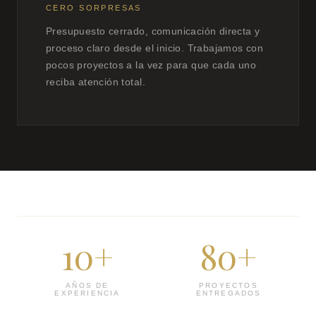
CERO SORPRESAS
Presupuesto cerrado, comunicación directa y
proceso claro desde el inicio. Trabajamos con
pocos proyectos a la vez para que cada uno
reciba atención total.
10+
80+
AÑOS DE
PROYECTOS
EXPERIENCIA
ENTREGADOS