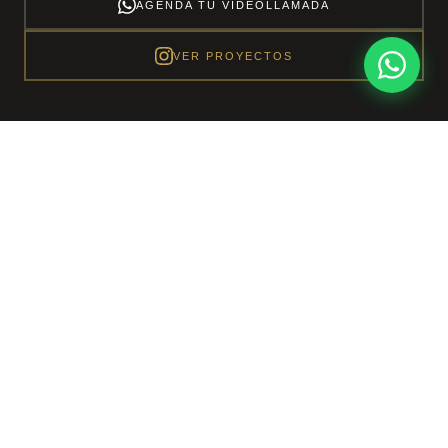
AGENDA TU VIDEOLLAMADA
VER PROYECTOS
Más de
10 años
transformando espacios
80+
100%
PROYECTOS ENTREGADOS
PRESUPUESTO CERRADO
CDMX
CIUDAD DE MÉXICO
PRESUPUESTO CERRADO
LO QUE COTIZAMOS
ES LO QUE PAGAS